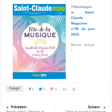
Téléchargez
le
Saint-
Claude
Magazine
n°90 de juin
2023
.
Bonne lecture
!
Partager
0
0
0
Précédent :
Suivant :
Procès-verbal – Réunion du
Ordre du jour de la prochaine