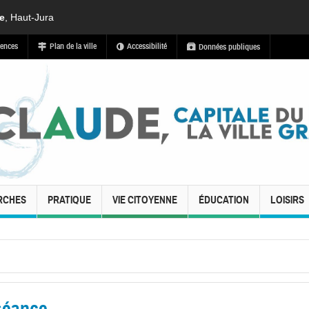
de
, Haut-Jura
ences
Plan de la ville
Accessibilité
Données publiques
RCHES
PRATIQUE
VIE CITOYENNE
ÉDUCATION
LOISIRS
 séance