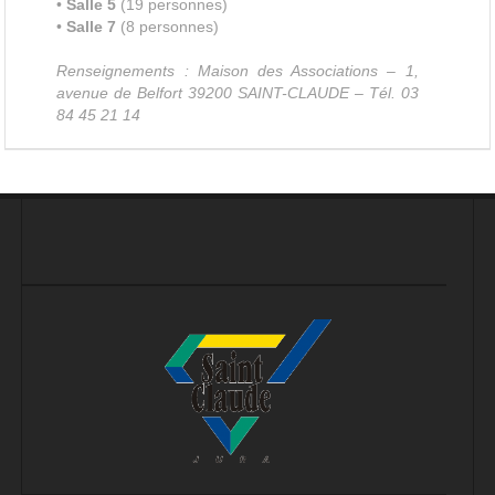
•
Salle 5
(19 personnes)
•
Salle 7
(8 personnes)
Renseignements : Maison des Associations – 1,
avenue de Belfort 39200 SAINT-CLAUDE –
Tél. 03
84 45 21 14