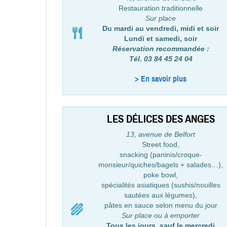
Restauration traditionnelle
Sur place
Du mardi au vendredi, midi et soir
Lundi et samedi, soir
Réservation recommandée :
Tél. 03 84 45 24 04
> En savoir plus
LES DÉLICES DES ANGES
13, avenue de Belfort
Street food,
snacking (paninis/croque-
monsieur/quiches/bagels + salades…),
poke bowl,
spécialités asiatiques (sushis/nouilles
sautées aux légumes),
pâtes en sauce selon menu du jour
Sur place ou à emporter
Tous les jours, sauf le mercredi