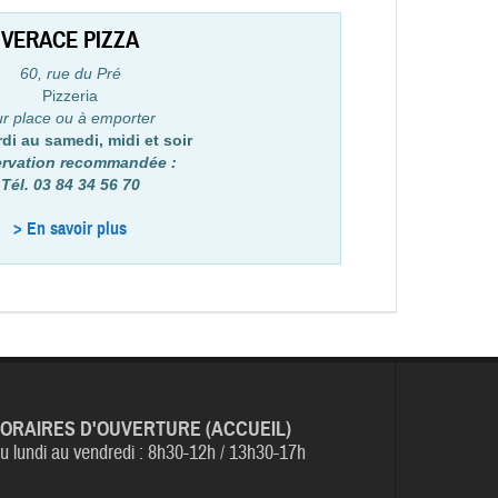
VERACE PIZZA
60, rue du Pré
Pizzeria
r place ou à emporter
di au samedi, midi et soir
rvation recommandée :
Tél. 03 84 34 56 70
> En savoir plus
ORAIRES D'OUVERTURE (ACCUEIL)
u lundi au vendredi :
8h30-12h / 13h30-17h