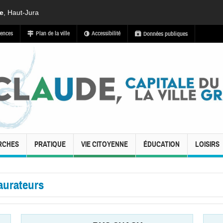
de
, Haut-Jura
ences
Plan de la ville
Accessibilité
Données publiques
RCHES
PRATIQUE
VIE CITOYENNE
ÉDUCATION
LOISIRS
aurateurs