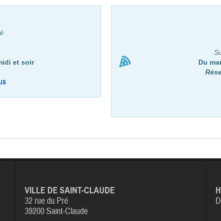
é
Su
idi et soir
Du mar
Rése
us
VILLE DE SAINT-CLAUDE
H
32 rue du Pré
D
39200 Saint-Claude