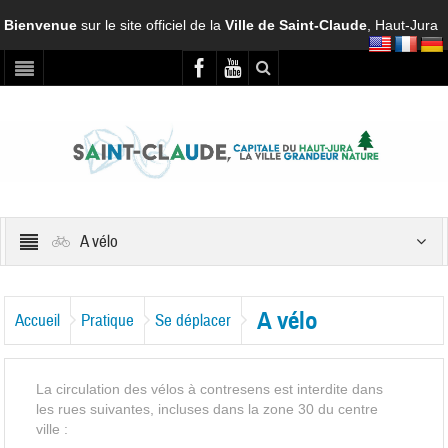
Bienvenue
sur le site officiel de la
Ville de Saint-Claude
, Haut-Jura
A vélo
A vélo
Accueil
Pratique
Se déplacer
La circulation des vélos à contresens est interdite dans
les rues suivantes, incluses dans la zone 30 du centre
ville :