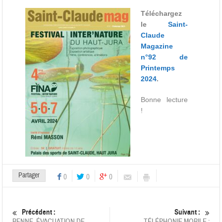
Téléchargez
le
Saint-
Claude
Magazine
n°92 de
Printemps
2024
.
Bonne lecture
!
Partager
0
0
0
Précédent :
Suivant :
BENNE, ÉVACUATION DE
TÉLÉPHONIE MOBILE :