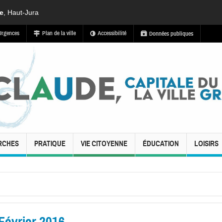
de
, Haut-Jura
Urgences
Plan de la ville
Accessibilité
Données publiques
RCHES
PRATIQUE
VIE CITOYENNE
ÉDUCATION
LOISIRS
Février 2016