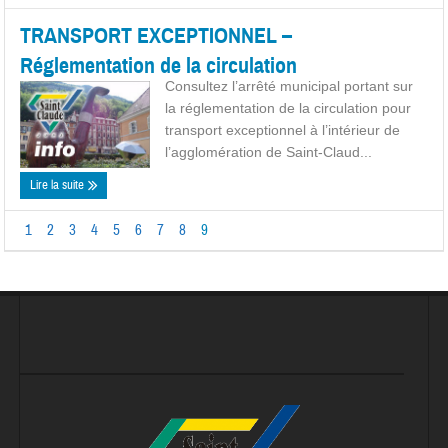
TRANSPORT EXCEPTIONNEL –
Réglementation de la circulation
Consultez l’arrêté municipal portant sur
la réglementation de la circulation pour
transport exceptionnel à l’intérieur de
l’agglomération de Saint-Claud...
Lire la suite
1
2
3
4
5
6
7
8
9