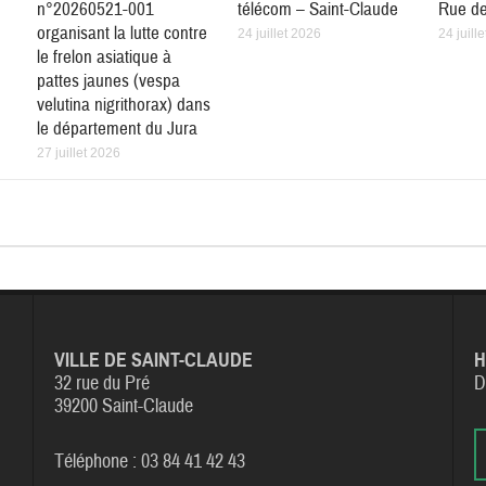
n°20260521-001
télécom – Saint-Claude
Rue de
organisant la lutte contre
24 juillet 2026
24 juill
le frelon asiatique à
pattes jaunes (vespa
velutina nigrithorax) dans
le département du Jura
27 juillet 2026
VILLE DE SAINT-CLAUDE
H
32 rue du Pré
D
39200 Saint-Claude
Téléphone : 03 84 41 42 43