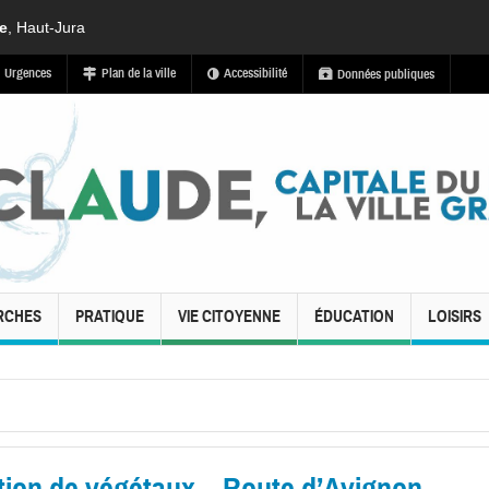
de
, Haut-Jura
Urgences
Plan de la ville
Accessibilité
Données publiques
RCHES
PRATIQUE
VIE CITOYENNE
ÉDUCATION
LOISIRS
ion de végétaux – Route d’Avignon