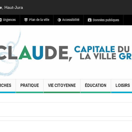
de
, Haut-Jura
Urgences
Plan de la ville
Accessibilité
Données publiques
RCHES
PRATIQUE
VIE CITOYENNE
ÉDUCATION
LOISIRS