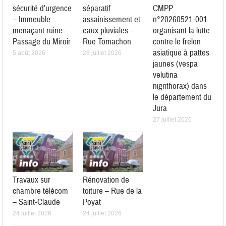
sécurité d’urgence
séparatif
CMPP
– Immeuble
assainissement et
n°20260521-001
menaçant ruine –
eaux pluviales –
organisant la lutte
Passage du Miroir
Rue Tomachon
contre le frelon
asiatique à pattes
5 août 2026
28 juillet 2026
jaunes (vespa
velutina
nigrithorax) dans
le département du
Jura
27 juillet 2026
Travaux sur
Rénovation de
chambre télécom
toiture – Rue de la
– Saint-Claude
Poyat
24 juillet 2026
24 juillet 2026