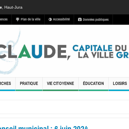
de
, Haut-Jura
ences
Plan de la ville
Accessibilité
Données publiques
RCHES
PRATIQUE
VIE CITOYENNE
ÉDUCATION
LOISIRS
seil municipal : 6 juin 2024