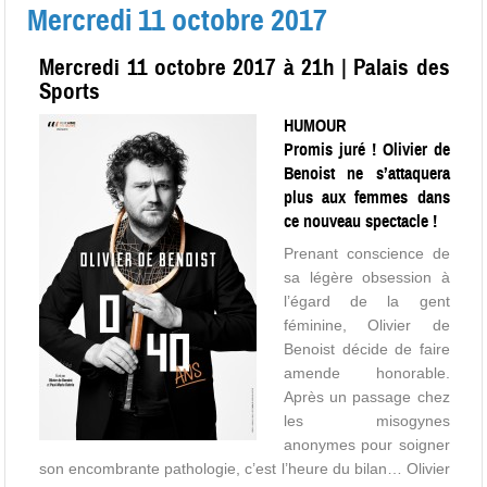
Mercredi 11 octobre 2017
Mercredi 11 octobre 2017 à 21h | Palais des
Sports
HUMOUR
Promis juré ! Olivier de
Benoist ne s’attaquera
plus aux femmes dans
ce nouveau spectacle !
Prenant conscience de
sa légère obsession à
l’égard de la gent
féminine, Olivier de
Benoist décide de faire
amende honorable.
Après un passage chez
les misogynes
anonymes pour soigner
son encombrante pathologie, c’est l’heure du bilan… Olivier