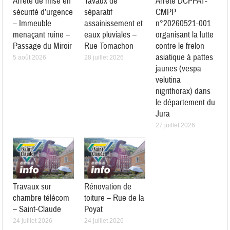
Arrêté de mise en
Tavaux de
Arrêté DCPPAT-
sécurité d’urgence
séparatif
CMPP
– Immeuble
assainissement et
n°20260521-001
menaçant ruine –
eaux pluviales –
organisant la lutte
Passage du Miroir
Rue Tomachon
contre le frelon
asiatique à pattes
5 août 2026
28 juillet 2026
jaunes (vespa
velutina
nigrithorax) dans
le département du
Jura
27 juillet 2026
Travaux sur
Rénovation de
chambre télécom
toiture – Rue de la
– Saint-Claude
Poyat
24 juillet 2026
24 juillet 2026