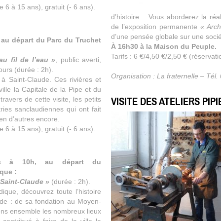
e 6 à 15 ans), gratuit (- 6 ans).
d’histoire… Vous aborderez la réal
de l’exposition permanente
« Arch
d’une pensée globale sur une sociét
, au départ du Parc du Truchet
À 16h30 à la Maison du Peuple.
Tarifs : 6 €/4,50 €/2,50 € (réservati
au fil de l’eau »
, public averti,
ours (durée : 2h).
Organisation : La fraternelle – Tél
à Saint-Claude. Ces rivières et
ville la Capitale de la Pipe et du
avers de cette visite, les petits
VISITE DES ATELIERS PIP
ries sanclaudiennes qui ont fait
bien d’autres encore.
e 6 à 15 ans), gratuit (- 6 ans).
is à 10h, au départ du
que :
 Saint-Claude »
(durée : 2h).
dique, découvrez toute l’histoire
aude : de sa fondation au Moyen-
ons ensemble les nombreux lieux
contribué à faire de la ville la