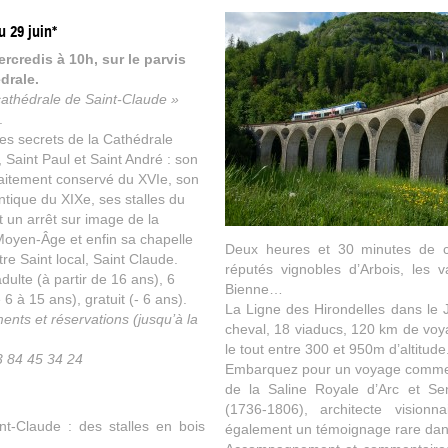
u 29 juin*
rcredis à 10h, sur le parvis
drale.
cathédrale de Saint-Claude »
.
es secrets de la Cathédrale
, Saint Paul et Saint André : son
faitement conservé du XVIe, son
tique du XIXe, ses stalles du
t un arrêt sur image de la
Moyen-Âge et enfin sa chapelle
Deux heures et 30 minutes de c
re Saint local, Saint Claude.
réputés vignobles d’Arbois, les 
adulte (à partir de 16 ans), 6
Bienne…
 6 à 15 ans), gratuit (- 6 ans).
La Ligne des Hirondelles dans le J
nts et réservations (jusqu’à la
cheval, 18 viaducs, 120 km de voya
le tout entre 300 et 950m d’altitude
3 84 45 34 24
Embarquez pour un voyage comment
de la Saline Royale d’Arc et Se
(1736-1806), architecte visionn
t-Claude : des stalles en bois
également un témoignage rare dans l’