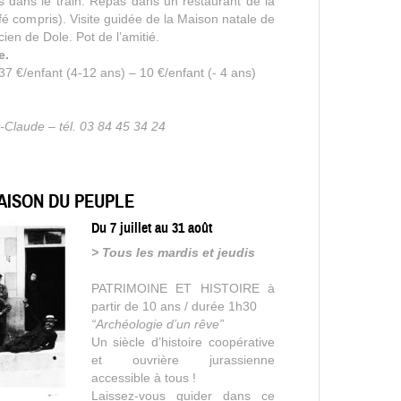
dans le train. Repas dans un restaurant de la
café compris). Visite guidée de la Maison natale de
ien de Dole. Pot de l’amitié.
e.
37 €/enfant (4-12 ans) – 10 €/enfant (- 4 ans)
-Claude – tél. 03 84 45 34 24
MAISON DU PEUPLE
Du 7 juillet au 31 août
> Tous les mardis et jeudis
PATRIMOINE ET HISTOIRE à
partir de 10 ans / durée 1h30
“Archéologie d’un rêve”
Un siècle d’histoire coopérative
et ouvrière jurassienne
accessible à tous !
Laissez-vous guider dans ce