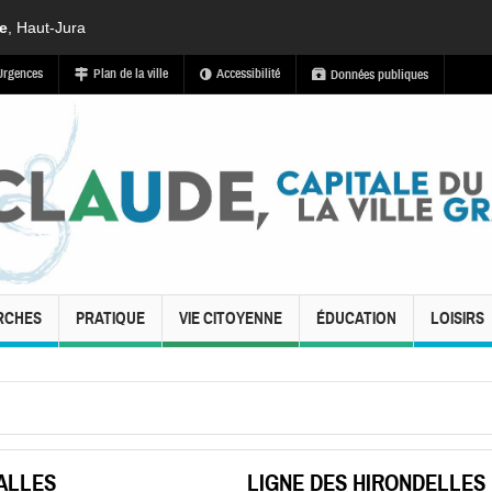
de
, Haut-Jura
Urgences
Plan de la ville
Accessibilité
Données publiques
RCHES
PRATIQUE
VIE CITOYENNE
ÉDUCATION
LOISIRS
TALLES
LIGNE DES HIRONDELLES