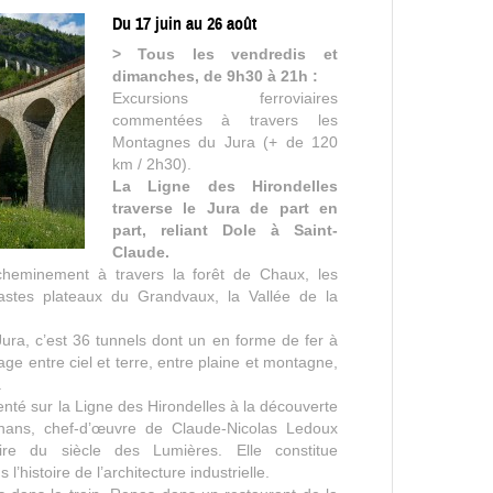
Du 17 juin au 26 août
> Tous les vendredis et
dimanches, de 9h30 à 21h :
Excursions ferroviaires
commentées à travers les
Montagnes du Jura (+ de 120
km / 2h30).
La Ligne des Hirondelles
traverse le Jura de part en
part, reliant Dole à Saint-
Claude.
heminement à travers la forêt de Chaux, les
vastes plateaux du Grandvaux, la Vallée de la
ura, c’est 36 tunnels dont un en forme de fer à
ge entre ciel et terre, entre plaine et montagne,
.
é sur la Ligne des Hirondelles à la découverte
nans, chef-d’œuvre de Claude-Nicolas Ledoux
aire du siècle des Lumières. Elle constitue
histoire de l’architecture industrielle.