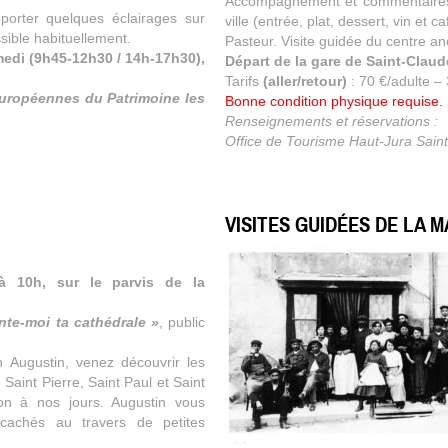
Accompagnement et commentaires 
porter quelques éclairages sur
ville (entrée, plat, dessert, vin et 
essible habituellement.
Pasteur. Visite guidée du centre anc
medi (9h45-12h30 / 14h-17h30),
Départ de la gare de Saint-Claud
Tarifs
(aller/retour)
: 70 €/adulte – 
européennes du Patrimoine les
Bonne condition physique requise.
Renseignements et réservations :
Office de Tourisme Haut-Jura Saint
VISITES GUIDÉES DE LA 
à 10h, sur le parvis de la
nte-moi ta cathédrale »
, public
n Augustin, venez découvrir les
 Saint Pierre, Saint Paul et Saint
on à nos jours. Augustin vous
cachés au travers de petites