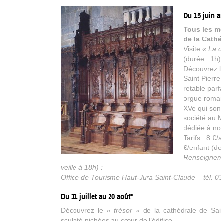
Du 15 juin a
Tous les me
de la Cathé
Visite
« La 
(durée : 1h)
Découvrez l
Saint Pierre
retable par
orgue roman
XVe qui son
société au 
dédiée à not
Tarifs : 8 €/
€/enfant (de
Renseigneme
veille à 18h) :
Office de Tourisme Haut-Jura Saint-Claude – tél. 0
Du 11 juillet au 20 août*
Découvrez le
« trésor »
de la cathédrale de Sain
sculpté nichées au cœur de l’édifice.