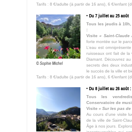
Tarifs : 8 €/adulte (à partir de 16 ans), 6 €/enfant (d
• Du 7 juillet au 25 août
Tous les jeudis à 10h
:
Visite
« Saint-Claude 
forte montée sur le parc
L’eau est omniprésente 
ruisseaux ont fait de la 
Diamant. Découvrez au tr
© Sophie Michel
secrets des deux indust
le succès de la ville et 
Tarifs : 8 €/adulte (à partir de 16 ans), 6 €/enfant (d
• Du 8 juillet au 26 août :
Tous les vendred
Conservatoire de musi
Visite
« Sur les pas de
Au cours d’une visite lu
de la ville de Saint-Cl
Âge à nos jours. Explor
incontournables qui ont 