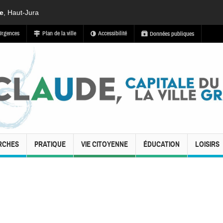
de
, Haut-Jura
Urgences
Plan de la ville
Accessibilité
Données publiques
RCHES
PRATIQUE
VIE CITOYENNE
ÉDUCATION
LOISIRS