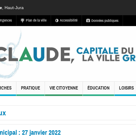
de
, Haut-Jura
Urgences
Plan de la ville
Accessibilité
Données publiques
RCHES
PRATIQUE
VIE CITOYENNE
ÉDUCATION
LOISIRS
ux
cipal : 27 janvier 2022