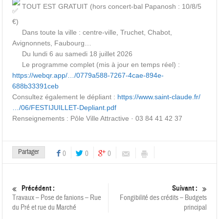
TOUT EST GRATUIT (hors concert-bal Papanosh : 10/8/5
€)
Dans toute la ville : centre-ville, Truchet, Chabot,
Avignonnets, Faubourg…
Du lundi 6 au samedi 18 juillet 2026
Le programme complet (mis à jour en temps réel) :
https://webqr.app/…/0779a588-7267-4cae-894e-
688b33391ceb
Consultez également le dépliant :
https://www.saint-claude.fr/
…/06/FESTIJUILLET-Depliant.pdf
Renseignements : Pôle Ville Attractive · 03 84 41 42 37
Partager
0
0
0
Précédent :
Suivant :
Travaux – Pose de fanions – Rue
Fongibilité des crédits – Budgets
du Pré et rue du Marché
principal