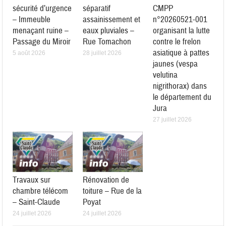
sécurité d’urgence
séparatif
CMPP
– Immeuble
assainissement et
n°20260521-001
menaçant ruine –
eaux pluviales –
organisant la lutte
Passage du Miroir
Rue Tomachon
contre le frelon
asiatique à pattes
5 août 2026
28 juillet 2026
jaunes (vespa
velutina
nigrithorax) dans
le département du
Jura
27 juillet 2026
Travaux sur
Rénovation de
chambre télécom
toiture – Rue de la
– Saint-Claude
Poyat
24 juillet 2026
24 juillet 2026