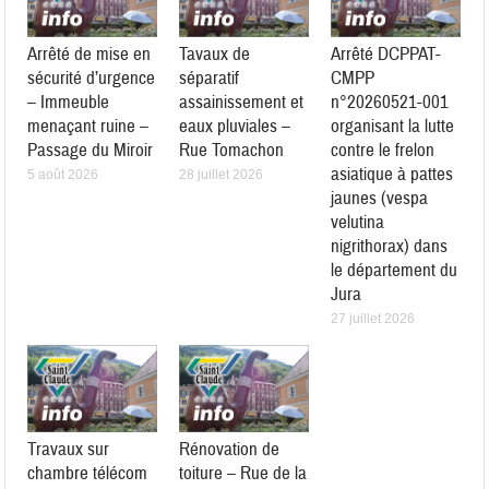
Arrêté de mise en
Tavaux de
Arrêté DCPPAT-
sécurité d’urgence
séparatif
CMPP
– Immeuble
assainissement et
n°20260521-001
menaçant ruine –
eaux pluviales –
organisant la lutte
Passage du Miroir
Rue Tomachon
contre le frelon
asiatique à pattes
5 août 2026
28 juillet 2026
jaunes (vespa
velutina
nigrithorax) dans
le département du
Jura
27 juillet 2026
Travaux sur
Rénovation de
chambre télécom
toiture – Rue de la