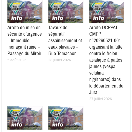
Arrêté de mise en
Tavaux de
Arrêté DCPPAT-
sécurité d’urgence
séparatif
CMPP
– Immeuble
assainissement et
n°20260521-001
menaçant ruine –
eaux pluviales –
organisant la lutte
Passage du Miroir
Rue Tomachon
contre le frelon
asiatique à pattes
5 août 2026
28 juillet 2026
jaunes (vespa
velutina
nigrithorax) dans
le département du
Jura
27 juillet 2026