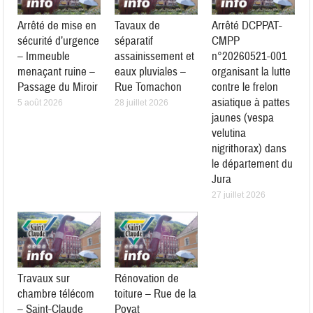
Arrêté de mise en
Tavaux de
Arrêté DCPPAT-
sécurité d’urgence
séparatif
CMPP
– Immeuble
assainissement et
n°20260521-001
menaçant ruine –
eaux pluviales –
organisant la lutte
Passage du Miroir
Rue Tomachon
contre le frelon
asiatique à pattes
5 août 2026
28 juillet 2026
jaunes (vespa
velutina
nigrithorax) dans
le département du
Jura
27 juillet 2026
Travaux sur
Rénovation de
chambre télécom
toiture – Rue de la
– Saint-Claude
Poyat