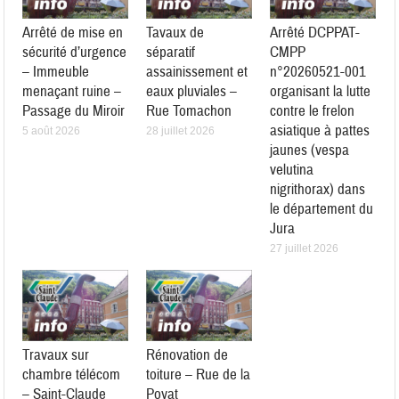
Arrêté de mise en
Tavaux de
Arrêté DCPPAT-
sécurité d’urgence
séparatif
CMPP
– Immeuble
assainissement et
n°20260521-001
menaçant ruine –
eaux pluviales –
organisant la lutte
Passage du Miroir
Rue Tomachon
contre le frelon
asiatique à pattes
5 août 2026
28 juillet 2026
jaunes (vespa
velutina
nigrithorax) dans
le département du
Jura
27 juillet 2026
Travaux sur
Rénovation de
chambre télécom
toiture – Rue de la
– Saint-Claude
Poyat