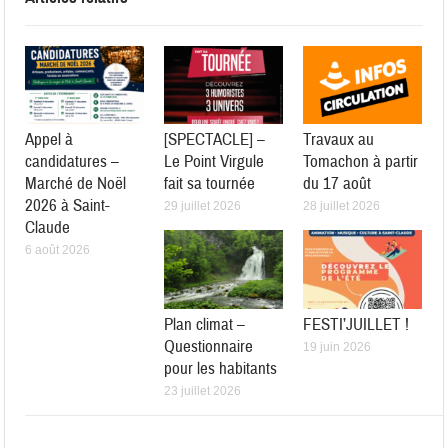
Appel à
[SPECTACLE] –
Travaux au
candidatures –
Le Point Virgule
Tomachon à partir
Marché de Noël
fait sa tournée
du 17 août
2026 à Saint-
29 juillet 2026
28 juillet 2026
Claude
6 août 2026
Plan climat –
FESTI’JUILLET !
Questionnaire
19 juin 2026
pour les habitants
23 juillet 2026