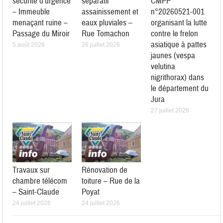
sécurité d’urgence
séparatif
CMPP
– Immeuble
assainissement et
n°20260521-001
menaçant ruine –
eaux pluviales –
organisant la lutte
Passage du Miroir
Rue Tomachon
contre le frelon
asiatique à pattes
5 août 2026
28 juillet 2026
jaunes (vespa
velutina
nigrithorax) dans
le département du
Jura
27 juillet 2026
Travaux sur
Rénovation de
chambre télécom
toiture – Rue de la
– Saint-Claude
Poyat
24 juillet 2026
24 juillet 2026