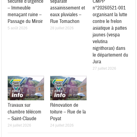
sécurité d’urgence
séparatif
CMPP
– Immeuble
assainissement et
n°20260521-001
menaçant ruine –
eaux pluviales –
organisant la lutte
Passage du Miroir
Rue Tomachon
contre le frelon
asiatique à pattes
5 août 2026
28 juillet 2026
jaunes (vespa
velutina
nigrithorax) dans
le département du
Jura
27 juillet 2026
Travaux sur
Rénovation de
chambre télécom
toiture – Rue de la
– Saint-Claude
Poyat
24 juillet 2026
24 juillet 2026