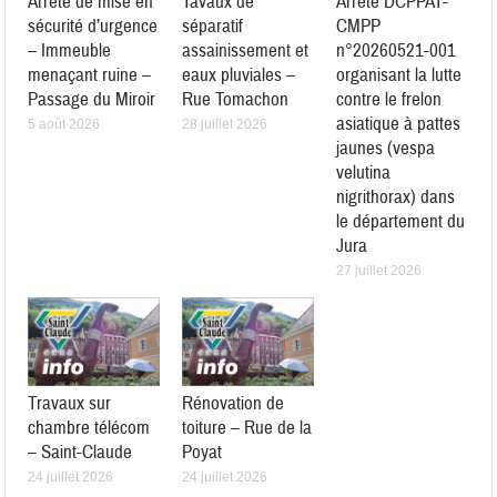
Arrêté de mise en
Tavaux de
Arrêté DCPPAT-
sécurité d’urgence
séparatif
CMPP
– Immeuble
assainissement et
n°20260521-001
menaçant ruine –
eaux pluviales –
organisant la lutte
Passage du Miroir
Rue Tomachon
contre le frelon
asiatique à pattes
5 août 2026
28 juillet 2026
jaunes (vespa
velutina
nigrithorax) dans
le département du
Jura
27 juillet 2026
Travaux sur
Rénovation de
chambre télécom
toiture – Rue de la
– Saint-Claude
Poyat
24 juillet 2026
24 juillet 2026