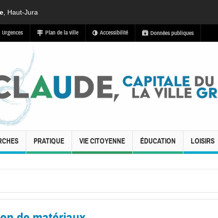
de
, Haut-Jura
Urgences
Plan de la ville
Accessibilité
Données publiques
RCHES
PRATIQUE
VIE CITOYENNE
ÉDUCATION
LOISIRS
ison de matériaux