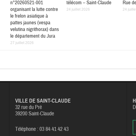
n°20260521-001
télécom – Saint-Claude
Rue de
organisant la lutte contre
24 juillet 2026
24 juill
le frelon asiatique à
pattes jaunes (vespa
velutina nigrithorax) dans
le département du Jura
27 juillet 2026
VILLE DE SAINT-CLAUDE
H
32 rue du Pré
D
39200 Saint-Claude
Téléphone : 03 84 41 42 43