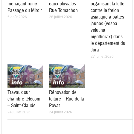
menaçant ruine –
eaux pluviales –
organisant la lutte
Passage du Miroir
Rue Tomachon
contre le frelon
asiatique à pattes
5 août 2026
28 juillet 2026
jaunes (vespa
velutina
nigrithorax) dans
le département du
Jura
27 juillet 2026
Travaux sur
Rénovation de
chambre télécom
toiture – Rue de la
– Saint-Claude
Poyat
24 juillet 2026
24 juillet 2026