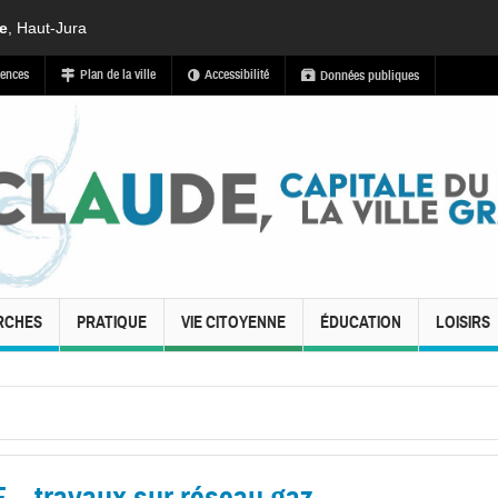
de
, Haut-Jura
ences
Plan de la ville
Accessibilité
Données publiques
RCHES
PRATIQUE
VIE CITOYENNE
ÉDUCATION
LOISIRS
travaux sur réseau gaz