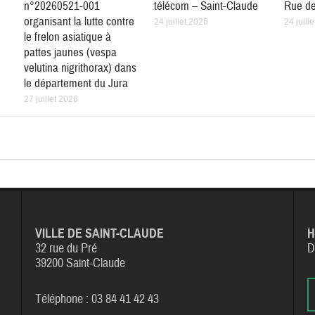
n°20260521-001
télécom – Saint-Claude
Rue de
organisant la lutte contre
24 juillet 2026
24 juill
le frelon asiatique à
pattes jaunes (vespa
velutina nigrithorax) dans
le département du Jura
27 juillet 2026
VILLE DE SAINT-CLAUDE
H
32 rue du Pré
D
39200 Saint-Claude
Téléphone : 03 84 41 42 43