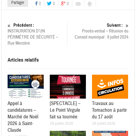
Partager
0
0
0
Précédent :
Suivant :
INSTAURATION D’UN
Procès-verbal – Réunion du
PÉRIMÈTRE DE SÉCURITÉ –
Conseil municipal : 9 juillet 2024
Rue Mercière
Articles relatifs
Appel à
[SPECTACLE] –
Travaux au
candidatures –
Le Point Virgule
Tomachon à partir
Marché de Noël
fait sa tournée
du 17 août
2026 à Saint-
29 juillet 2026
28 juillet 2026
Claude