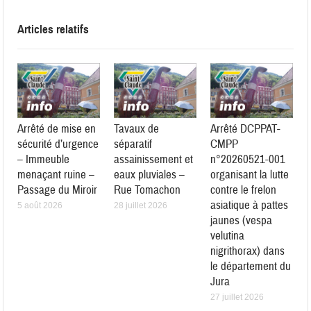
Articles relatifs
Arrêté de mise en
Tavaux de
Arrêté DCPPAT-
sécurité d’urgence
séparatif
CMPP
– Immeuble
assainissement et
n°20260521-001
menaçant ruine –
eaux pluviales –
organisant la lutte
Passage du Miroir
Rue Tomachon
contre le frelon
asiatique à pattes
5 août 2026
28 juillet 2026
jaunes (vespa
velutina
nigrithorax) dans
le département du
Jura
27 juillet 2026