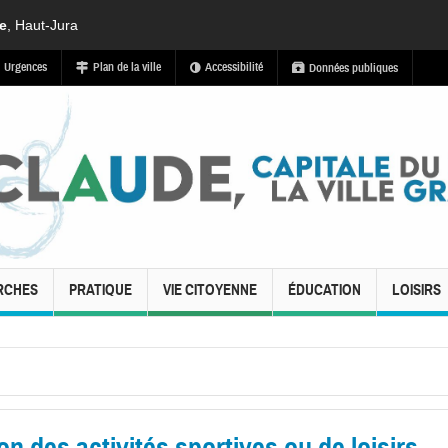
de
, Haut-Jura
Urgences
Plan de la ville
Accessibilité
Données publiques
RCHES
PRATIQUE
VIE CITOYENNE
ÉDUCATION
LOISIRS
des activités sportives ou de loisirs