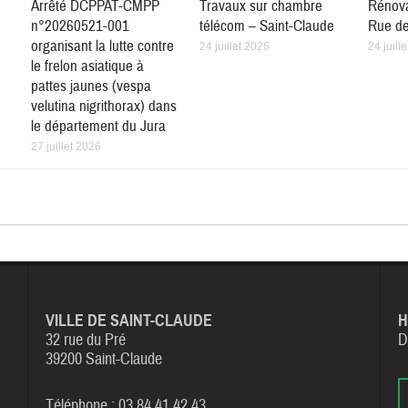
Arrêté DCPPAT-CMPP
Travaux sur chambre
Rénova
n°20260521-001
télécom – Saint-Claude
Rue de
organisant la lutte contre
24 juillet 2026
24 juill
le frelon asiatique à
pattes jaunes (vespa
velutina nigrithorax) dans
le département du Jura
27 juillet 2026
VILLE DE SAINT-CLAUDE
H
32 rue du Pré
D
39200 Saint-Claude
Téléphone : 03 84 41 42 43