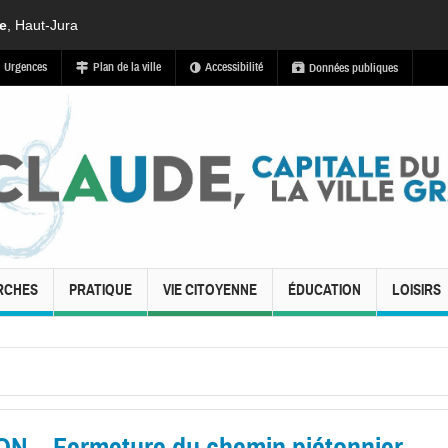
de
, Haut-Jura
Urgences
Plan de la ville
Accessibilité
Données publiques
RCHES
PRATIQUE
VIE CITOYENNE
ÉDUCATION
LOISIRS
– Fermeture du chemin piétonnier