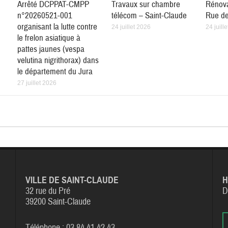
Arrêté DCPPAT-CMPP
Travaux sur chambre
Rénova
n°20260521-001
télécom – Saint-Claude
Rue de
organisant la lutte contre
24 juillet 2026
24 juill
le frelon asiatique à
pattes jaunes (vespa
velutina nigrithorax) dans
le département du Jura
27 juillet 2026
VILLE DE SAINT-CLAUDE
H
32 rue du Pré
D
39200 Saint-Claude
Téléphone : 03 84 41 42 43