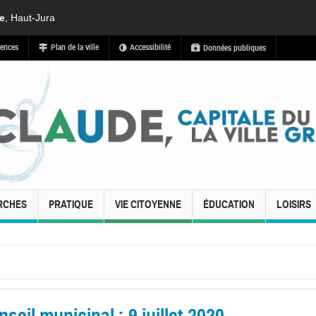
de
, Haut-Jura
ences
Plan de la ville
Accessibilité
Données publiques
RCHES
PRATIQUE
VIE CITOYENNE
ÉDUCATION
LOISIRS
eil municipal : 9 juillet 2020