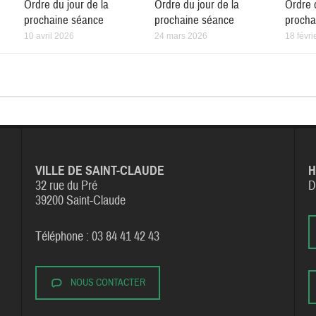
Ordre du jour de la
Ordre du jour de la
Ordre 
prochaine séance
prochaine séance
procha
10 avril 2026
24 mars 2026
18 févri
VILLE DE SAINT-CLAUDE
H
32 rue du Pré
D
39200 Saint-Claude
Téléphone : 03 84 41 42 43
NOUS CONTACTER