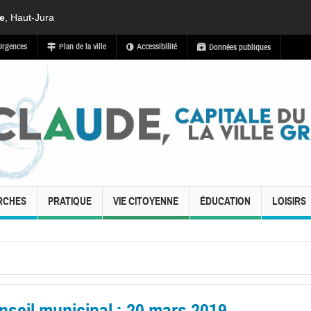
de
, Haut-Jura
Urgences
Plan de la ville
Accessibilité
Données publiques
RCHES
PRATIQUE
VIE CITOYENNE
ÉDUCATION
LOISIRS
nseil municipal : 20 mars 2019