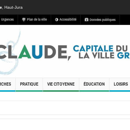
de
, Haut-Jura
Urgences
Plan de la ville
Accessibilité
Données publiques
RCHES
PRATIQUE
VIE CITOYENNE
ÉDUCATION
LOISIRS