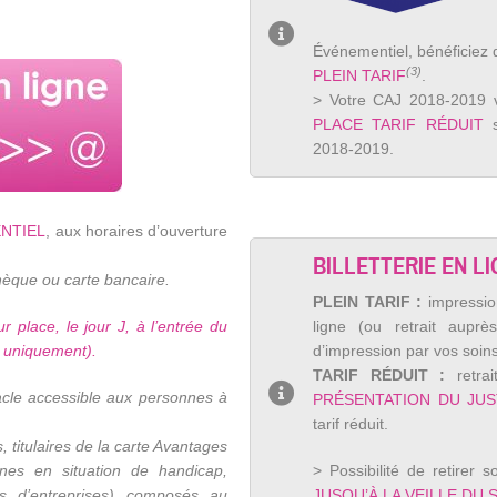
Événementiel, bénéficiez
(3)
PLEIN TARIF
.
> Votre CAJ 2018-2019 
PLACE TARIF RÉDUIT
s
2018-2019.
NTIEL
, aux horaires d’ouverture
BILLETTERIE EN LI
hèque ou carte bancaire.
PLEIN TARIF :
impression
ur place, le jour J, à l’entrée du
ligne (ou retrait auprè
e uniquement).
d’impression par vos soins
TARIF RÉDUIT :
retrai
acle accessible aux personnes à
PRÉSENTATION DU JUST
tarif réduit.
s, titulaires de la carte Avantages
nes en situation de handicap,
> Possibilité de retirer 
s d’entreprises) composés au
JUSQU’À LA VEILLE DU