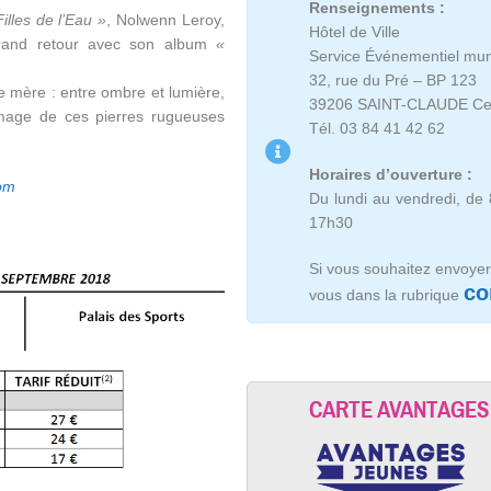
Renseignements :
illes de l’Eau »
, Nolwenn Leroy,
Hôtel de Ville
 grand retour avec son album
«
Service Événementiel mun
32, rue du Pré – BP 123
re mère : entre ombre et lumière,
39206 SAINT-CLAUDE C
’image de ces pierres rugueuses
Tél. 03 84 41 42 62
Horaires d’ouverture :
om
Du lundi au vendredi, de 
17h30
Si vous souhaitez envoyer 
co
vous dans la rubrique
CARTE AVANTAGES 