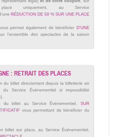
représentant légal)
et de votre coupon
, sur
place uniquement, au Service
 d’une
RÉDUCTION DE 50 % SUR UNE PLACE
vous permet également de bénéficier
D’UNE
ur l’ensemble des spectacles de la saison
GNE : RETRAIT DES PLACES
 du billet directement depuis la billetterie en
s du Service Événementiel si impossibilité
).
t du billet au Service Événementiel,
SUR
IFICATIF
vous permettant de bénéficier du
son billet sur place, au Service Événementiel,
 SPECTACLE
.