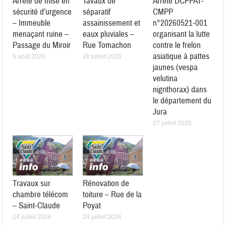
Arrêté de mise en
Tavaux de
Arrêté DCPPAT-
sécurité d’urgence
séparatif
CMPP
– Immeuble
assainissement et
n°20260521-001
menaçant ruine –
eaux pluviales –
organisant la lutte
Passage du Miroir
Rue Tomachon
contre le frelon
asiatique à pattes
5 août 2026
28 juillet 2026
jaunes (vespa
velutina
nigrithorax) dans
le département du
Jura
27 juillet 2026
Travaux sur
Rénovation de
chambre télécom
toiture – Rue de la
– Saint-Claude
Poyat
24 juillet 2026
24 juillet 2026