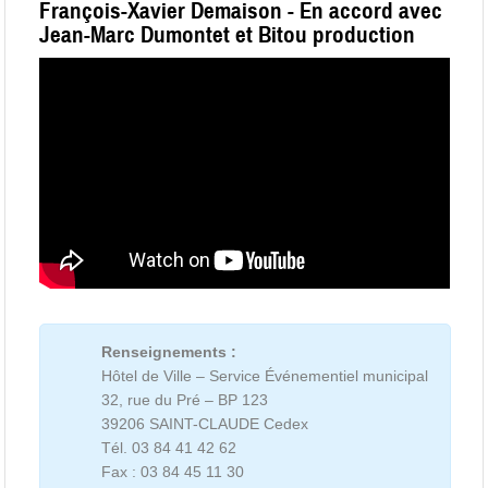
François-Xavier Demaison - En accord avec
Jean-Marc Dumontet et Bitou production
Renseignements :
Hôtel de Ville – Service Événementiel municipal
32, rue du Pré – BP 123
39206 SAINT-CLAUDE Cedex
Tél. 03 84 41 42 62
Fax : 03 84 45 11 30