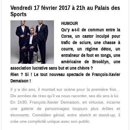
Vendredi 17 février 2017 à 21h au Palais des
Sports
HUMOUR
Qu’y a-t-il de commun entre la
Corse, un castor inculpé pour
trafic de sciure, une chasse à
courre, un régime détox, un
entraîneur de foot en tongs, une
américaine de Brooklyn, une
association lucrative sans but et une chèvre ?
Rien ? Si ! Le tout nouveau spectacle de François-Xavier
Demaison !
Il y a dix ans, il montait sur scène pour la première fois…
Dix années de rires qu’il va nous raconter, ses dix ans à lui.
En 1h30, François-Xavier Demaison, en virtuose, incarne
une galerie de personnages toujours plus drôles et
étonnants. Comédien génial, entre sketch et stand-up, il
crée une complicité unique avec son public.