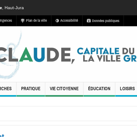
de
, Haut-Jura
Urgences
Plan de la ville
Accessibilité
Données publiques
RCHES
PRATIQUE
VIE CITOYENNE
ÉDUCATION
LOISIRS
et