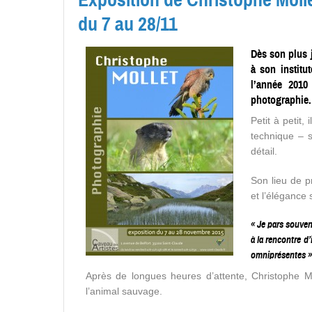
du 7 au 28/11
Dès son plus j
à son institut
l’année 2010
photographie.
Petit à petit,
technique – 
détail.
Son lieu de p
et l’élégance
« Je pars souven
à la rencontre d
omniprésentes »
Après de longues heures d’attente, Christophe M
l’animal sauvage.